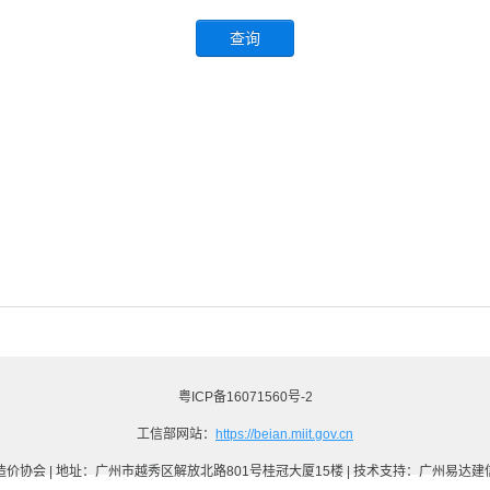
查询
粤ICP备16071560号-2
工信部网站：
https://beian.miit.gov.cn
价协会 | 地址：广州市越秀区解放北路801号桂冠大厦15楼 | 技术支持：
广州易达建